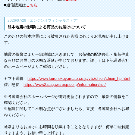
■通信販売は
こちら
2026/07/29［エンジンオフィシャルストア］
熊本地震の影響による商品のお届けについて
このたびの熊本地震により被災された皆様に心よりお見舞い申し上げま
す。
地震の影響により一部地域におきまして、お荷物の配送停止・集荷停止
ならびにお届けの大幅な遅延が生じております。詳しくは下記運送会社
のホームページよりご確認ください。
ヤマト運輸
https://www.kuronekoyamato.co.jp/ytc/chien/chien_hp.html
佐川急便
https://www2.sagawa-exp.co.jp/information/list/
※各運送会社のホームページが随時更新されますので、最新の情報をご
確認ください。
※配達に関してご不明な点がございましたら、直接、各運送会社へお尋
ねください。
通常よりもお届けにお時間を頂戴することとなりますが、何卒ご理解賜
りますよう、お願い申し上げます。