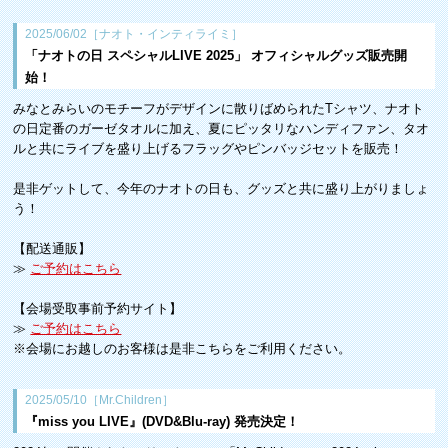
2025/06/02［ナオト・インティライミ］
「ナオトの日 スペシャルLIVE 2025」 オフィシャルグッズ販売開
始！
みなとみらいのモチーフがデザインに散りばめられたTシャツ、ナオト
の日定番のガーゼタオルに加え、夏にピッタリなハンディファン、タオ
ルと共にライブを盛り上げるフラッグやピンバッジセットを販売！
是非ゲットして、今年のナオトの日も、グッズと共に盛り上がりましょ
う！
【配送通販】
≫
ご予約はこちら
【会場受取事前予約サイト】
≫
ご予約はこちら
※会場にお越しのお客様は是非こちらをご利用ください。
2025/05/10［Mr.Children］
『miss you LIVE』(DVD&Blu-ray) 発売決定！