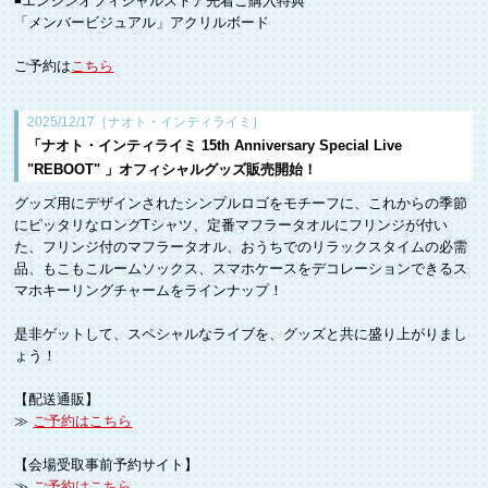
◾️エンジンオフィシャルストア先着ご購入特典
「メンバービジュアル」アクリルボード
ご予約は
こちら
2025/12/17［ナオト・インティライミ］
「ナオト・インティライミ 15th Anniversary Special Live
"REBOOT" 」オフィシャルグッズ販売開始！
グッズ用にデザインされたシンプルロゴをモチーフに、これからの季節
にピッタリなロングTシャツ、定番マフラータオルにフリンジが付い
た、フリンジ付のマフラータオル、おうちでのリラックスタイムの必需
品、もこもこルームソックス、スマホケースをデコレーションできるス
マホキーリングチャームをラインナップ！
是非ゲットして、スペシャルなライブを、グッズと共に盛り上がりまし
ょう！
【配送通販】
≫
ご予約はこちら
【会場受取事前予約サイト】
≫
ご予約はこちら