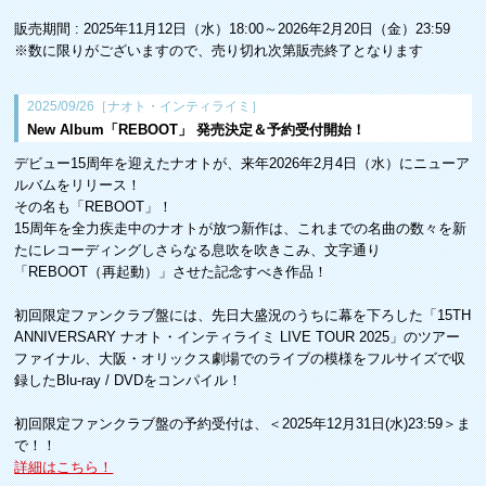
︎販売期間 : 2025年11月12日（水）18:00～2026年2月20日（金）23:59
※数に限りがございますので、売り切れ次第販売終了となります
2025/09/26［ナオト・インティライミ］
New Album「REBOOT」 発売決定＆予約受付開始！
デビュー15周年を迎えたナオトが、来年2026年2月4日（水）にニューア
ルバムをリリース！
その名も「REBOOT」！
15周年を全力疾走中のナオトが放つ新作は、これまでの名曲の数々を新
たにレコーディングしさらなる息吹を吹きこみ、文字通り
「REBOOT（再起動）」させた記念すべき作品！
初回限定ファンクラブ盤には、先日大盛況のうちに幕を下ろした「15TH
ANNIVERSARY ナオト・インティライミ LIVE TOUR 2025」のツアー
ファイナル、大阪・オリックス劇場でのライブの模様をフルサイズで収
録したBlu-ray / DVDをコンパイル！
初回限定ファンクラブ盤の予約受付は、＜2025年12月31日(水)23:59＞ま
で！！
詳細はこちら！