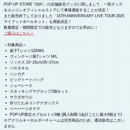
POP-UP STORE “15th”」の店舗販売グッズに関しまして、一部グッズ
をエンジンオフィシャルストアにて事後通販することが決定！
また販売終了しておりました「15TH ANNIVERSARY LIVE TOUR 2025
マイフットボールキット」も再販決定！
数量限定・期間限定での販売となりますのでお早めに！
ご購入はこちら！
＜対象商品＞
親子Tシャツ120/M/L
ヴィンテージ風Tシャツ M/L
ソックス 23~25cm/25~27cm
バスタオル
ハンカチ
ビッグトートバッグ
シューレース
スタッキングマグカップ2個セット
サラダボウル
折りたたみコンテナボックス
ペーパージオラマ
POP-UP限定カプセルトイ8種 (購入制限:1会計ごとに最大9個まで)
※アクリルキーホルダーチャームは完売商品のため、通信販売はござい
ません