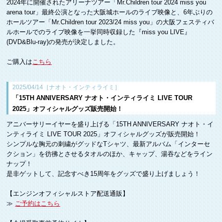
2024年に開催されたアリーナツアー「Mr.Children tour 2024 miss you
arena tour」最終公演となった大阪城ホールのライブ映像と、6年ぶりの
ホールツアー「Mr.Children tour 2023/24 miss you」の大阪フェスティバ
ルホールでのライブ映像を一挙同時収録した『miss you LIVE』
(DVD&Blu-ray)の発売が決定しました。
ご購入は
こちら
2025/04/14［ナオト・インティライミ］
「15TH ANNIVERSARY ナオト・インティライミ LIVE TOUR
2025」オフィシャルグッズ販売開始！
アニバーサリーイヤーを盛り上げる「15TH ANNIVERSARY ナオト・イ
ンティライミ LIVE TOUR 2025」オフィシャルグッズが販売開始！
シンプルな胸元の刺繍がグッドなTシャツ、最新アルバム「インターセ
クション」を彷彿とさせるタオルのほか、キャップ、湯吞などをライン
ナップ！
是非ゲットして、記念すべき15周年をグッズで盛り上げましょう！
【エンジンオフィシャルストア配送通販】
≫
ご予約はこちら