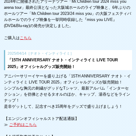
2024年に開催されたアリーナツアー「Mr.Children tour 2024 miss you
arena tour」最終公演となった大阪城ホールのライブ映像と、6年ぶりの
ホールツアー「Mr.Children tour 2023/24 miss you」の大阪フェスティバ
ルホールでのライブ映像を一挙同時収録した『miss you LIVE』
(DVD&Blu-ray)の発売が決定しました。
ご購入は
こちら
2025/04/14［ナオト・インティライミ］
「15TH ANNIVERSARY ナオト・インティライミ LIVE TOUR
2025」オフィシャルグッズ販売開始！
アニバーサリーイヤーを盛り上げる「15TH ANNIVERSARY ナオト・イ
ンティライミ LIVE TOUR 2025」オフィシャルグッズが販売開始！
シンプルな胸元の刺繍がグッドなTシャツ、最新アルバム「インターセ
クション」を彷彿とさせるタオルのほか、キャップ、湯吞などをライン
ナップ！
是非ゲットして、記念すべき15周年をグッズで盛り上げましょう！
【エンジンオフィシャルストア配送通販】
≫
ご予約はこちら