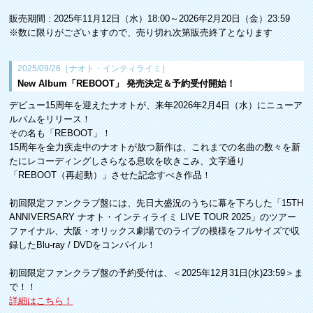
︎販売期間 : 2025年11月12日（水）18:00～2026年2月20日（金）23:59
※数に限りがございますので、売り切れ次第販売終了となります
2025/09/26［ナオト・インティライミ］
New Album「REBOOT」 発売決定＆予約受付開始！
デビュー15周年を迎えたナオトが、来年2026年2月4日（水）にニューア
ルバムをリリース！
その名も「REBOOT」！
15周年を全力疾走中のナオトが放つ新作は、これまでの名曲の数々を新
たにレコーディングしさらなる息吹を吹きこみ、文字通り
「REBOOT（再起動）」させた記念すべき作品！
初回限定ファンクラブ盤には、先日大盛況のうちに幕を下ろした「15TH
ANNIVERSARY ナオト・インティライミ LIVE TOUR 2025」のツアー
ファイナル、大阪・オリックス劇場でのライブの模様をフルサイズで収
録したBlu-ray / DVDをコンパイル！
初回限定ファンクラブ盤の予約受付は、＜2025年12月31日(水)23:59＞ま
で！！
詳細はこちら！