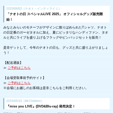
2025/06/02［ナオト・インティライミ］
「ナオトの日 スペシャルLIVE 2025」 オフィシャルグッズ販売開
始！
みなとみらいのモチーフがデザインに散りばめられたTシャツ、ナオト
の日定番のガーゼタオルに加え、夏にピッタリなハンディファン、タオ
ルと共にライブを盛り上げるフラッグやピンバッジセットを販売！
是非ゲットして、今年のナオトの日も、グッズと共に盛り上がりましょ
う！
【配送通販】
≫
ご予約はこちら
【会場受取事前予約サイト】
≫
ご予約はこちら
※会場にお越しのお客様は是非こちらをご利用ください。
2025/05/10［Mr.Children］
『miss you LIVE』(DVD&Blu-ray) 発売決定！