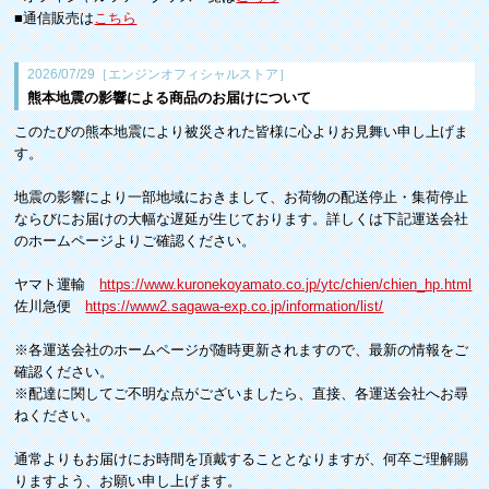
■通信販売は
こちら
2026/07/29［エンジンオフィシャルストア］
熊本地震の影響による商品のお届けについて
このたびの熊本地震により被災された皆様に心よりお見舞い申し上げま
す。
地震の影響により一部地域におきまして、お荷物の配送停止・集荷停止
ならびにお届けの大幅な遅延が生じております。詳しくは下記運送会社
のホームページよりご確認ください。
ヤマト運輸
https://www.kuronekoyamato.co.jp/ytc/chien/chien_hp.html
佐川急便
https://www2.sagawa-exp.co.jp/information/list/
※各運送会社のホームページが随時更新されますので、最新の情報をご
確認ください。
※配達に関してご不明な点がございましたら、直接、各運送会社へお尋
ねください。
通常よりもお届けにお時間を頂戴することとなりますが、何卒ご理解賜
りますよう、お願い申し上げます。