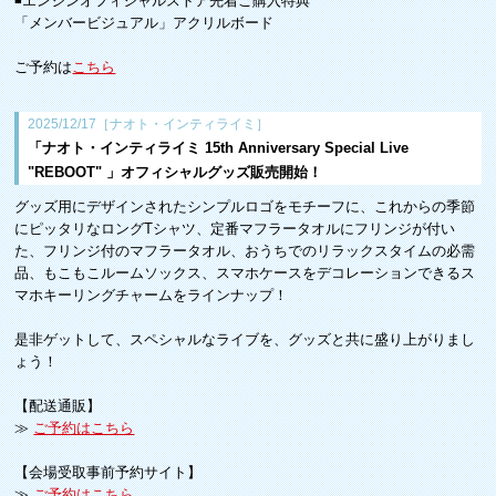
◾️エンジンオフィシャルストア先着ご購入特典
「メンバービジュアル」アクリルボード
ご予約は
こちら
2025/12/17［ナオト・インティライミ］
「ナオト・インティライミ 15th Anniversary Special Live
"REBOOT" 」オフィシャルグッズ販売開始！
グッズ用にデザインされたシンプルロゴをモチーフに、これからの季節
にピッタリなロングTシャツ、定番マフラータオルにフリンジが付い
た、フリンジ付のマフラータオル、おうちでのリラックスタイムの必需
品、もこもこルームソックス、スマホケースをデコレーションできるス
マホキーリングチャームをラインナップ！
是非ゲットして、スペシャルなライブを、グッズと共に盛り上がりまし
ょう！
【配送通販】
≫
ご予約はこちら
【会場受取事前予約サイト】
≫
ご予約はこちら