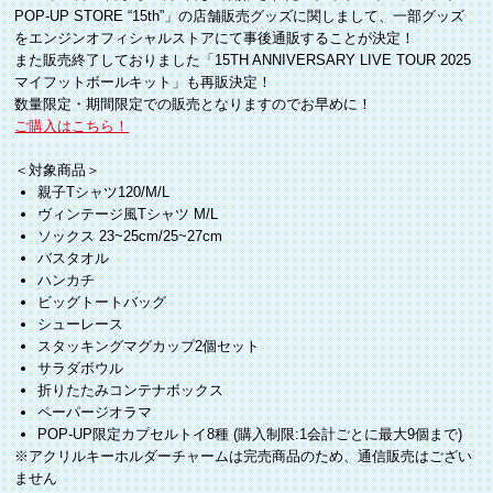
POP-UP STORE “15th”」の店舗販売グッズに関しまして、一部グッズ
をエンジンオフィシャルストアにて事後通販することが決定！
また販売終了しておりました「15TH ANNIVERSARY LIVE TOUR 2025
マイフットボールキット」も再販決定！
数量限定・期間限定での販売となりますのでお早めに！
ご購入はこちら！
＜対象商品＞
親子Tシャツ120/M/L
ヴィンテージ風Tシャツ M/L
ソックス 23~25cm/25~27cm
バスタオル
ハンカチ
ビッグトートバッグ
シューレース
スタッキングマグカップ2個セット
サラダボウル
折りたたみコンテナボックス
ペーパージオラマ
POP-UP限定カプセルトイ8種 (購入制限:1会計ごとに最大9個まで)
※アクリルキーホルダーチャームは完売商品のため、通信販売はござい
ません