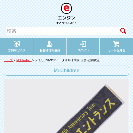
ご利用ガイド
お客様情報登録
ログイン
カートを見る
トップ
>
Mr.Children
> メモリアルマフラータオル【大阪 長居 公演限定】
Mr.Children