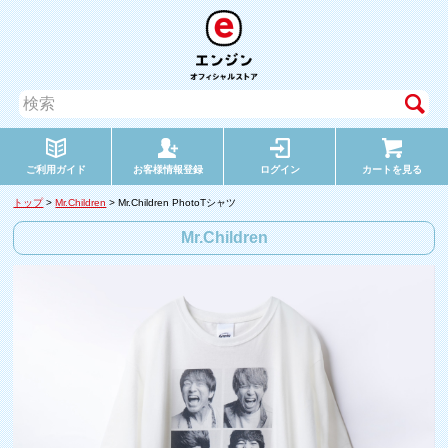
ご利用ガイド
お客様情報登録
ログイン
カートを見る
トップ
>
Mr.Children
> Mr.Children PhotoTシャツ
Mr.Children