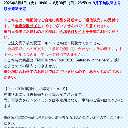
2026年8月4日（火）18:00 ～ 8月30日（日）23:59 ⇒
9月下旬以降より
順次発送予定
※こちらは、宅配便でご自宅に商品を発送する「通信販売」の受付で
す。「
会場受取サイト
」ではございませんのでご注意ください。
※当日会場にお越しのお客様は、
会場受取サイト
を是非ご利用くださ
い。
※ご注文完了後の変更・キャンセルは一切受付できません。
「会場受取」への変更や、「参加公演に間に合わない」等の理由による
キャンセルにつきましても一切対応できません。
※こちらの商品は「Mr.Children Tour 2026 “Saturday in the park”」以外
とまとめての購入はできません。
※公演に合わせてのお届けではございませんので、あらかじめご了承く
ださい。
【「□：在庫確認中」の表示について】
在庫状況により再販売を行う場合がございます。
尚、再販売を行うタイミングは不定期となり、事前のご案内はできかね
ます。
※画像と実際の商品は色合い等、若干異なる場合がございますので、ご了承く
ださい。