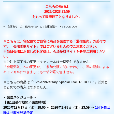
こちらの商品は
「2026/02/28 23:59」
をもって販売終了となりました。
○：在庫有り △：残りわずか □：在庫確認中 ×：SOLD OUT
※こちらは、宅配便でご自宅に商品を発送する「通信販売」の受付で
す。「
会場受取サイト
」ではございませんのでご注意ください。
※当日会場にお越しのお客様は、
会場受取サイト
を是非ご利用くださ
い。
※ご注文完了後の変更・キャンセルは一切受付できません。
「会場受取」への変更や、「参加公演に間に合わない」等の理由による
キャンセルにつきましても一切対応できません。
※こちらの商品は「15th Anniversary Special Live "REBOOT"」以外と
まとめての購入はできません。
＜発送スケジュール＞
【第1回受付期間／発送時期】
2025年12月17日（水）18:00 ～ 2026年1月8日（木）23:59 ⇒
1月下旬以
降より順次発送予定