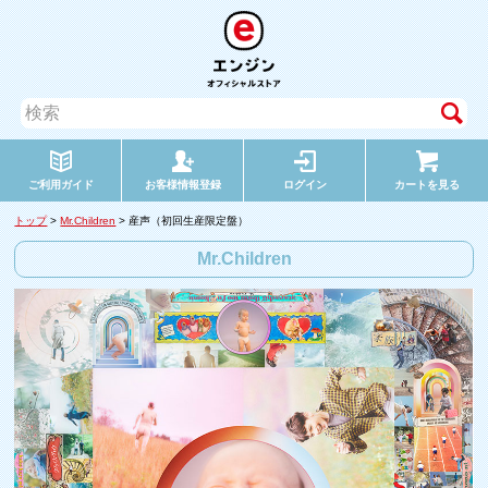
ご利用ガイド
お客様情報登録
ログイン
カートを見る
トップ
>
Mr.Children
> 産声（初回生産限定盤）
Mr.Children