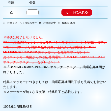
在庫
個数
△
○：在庫有り △：残りわずか □：在庫確認中 ×：SOLD OUT
※特典は終了となりました。
2022年最後の締めくくりとしてスペシャルキャンペーンを実施します。
12月1日（木）より対象商品をお買い上げ頂いたお客様に『
Dear
Mr.Children 1992-2022 ステッカー
』を先着でプレゼント！
更にステッカー裏面からのご応募抽選で 『Dear Mr.Children 1992-2022
オリジナルポスター』 をプレゼント！
※『Dear Mr.Children 1992-2022 オリジナルポスター』抽選応募期間は
終了しました。
特典ステッカーにつきましては、抽選応募期間終了後も先着でお付けい
たします。
※ステッカーが無くなり次第、特典終了と記載します。
1994.6.1 RELEASE