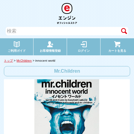
ご利用ガイド
お客様情報登録
ログイン
カートを見る
トップ
>
Mr.Children
> innocent world
Mr.Children