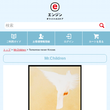
ご利用ガイド
お客様情報登録
ログイン
カートを見る
トップ
>
Mr.Children
> Tomorrow never Knows
Mr.Children