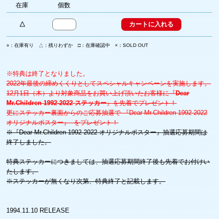
在庫
個数
△
○：在庫有り △：残りわずか □：在庫確認中 ×：SOLD OUT
※特典は終了となりました。
2022年最後の締めくくりとしてスペシャルキャンペーンを実施します。
12月1日（木）より対象商品をお買い上げ頂いたお客様に『
Dear
Mr.Children 1992-2022 ステッカー
』を先着でプレゼント！
更にステッカー裏面からのご応募抽選で 『Dear Mr.Children 1992-2022
オリジナルポスター』 をプレゼント！
※『Dear Mr.Children 1992-2022 オリジナルポスター』抽選応募期間は
終了しました。
特典ステッカーにつきましては、抽選応募期間終了後も先着でお付けい
たします。
※ステッカーが無くなり次第、特典終了と記載します。
1994.11.10 RELEASE