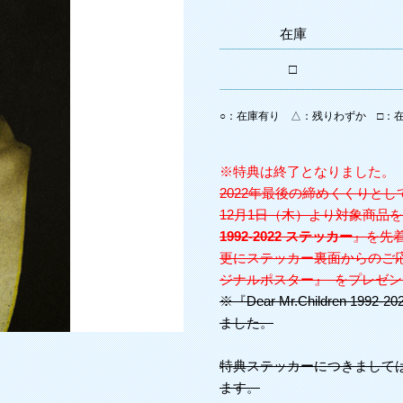
在庫
□
○：在庫有り △：残りわずか □：在庫
※特典は終了となりました。
2022年最後の締めくくりと
12月1日（木）より対象商品
1992-2022 ステッカー
』を先
更にステッカー裏面からのご応募抽選で 
ジナルポスター』 をプレゼン
※『Dear Mr.Children 
ました。
特典ステッカーにつきまして
ます。