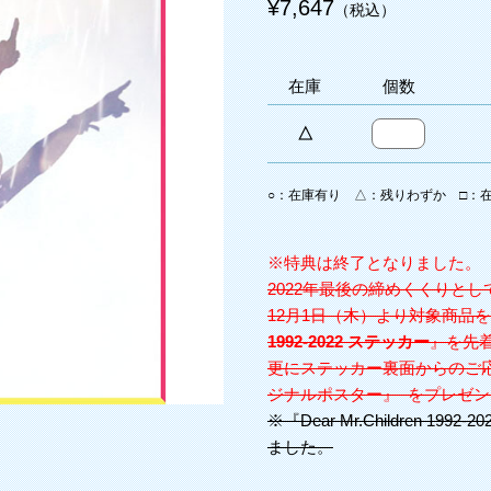
¥7,647
（税込）
在庫
個数
△
○：在庫有り △：残りわずか □：在庫
※特典は終了となりました。
2022年最後の締めくくりと
12月1日（木）より対象商品
1992-2022 ステッカー
』を先
更にステッカー裏面からのご応募抽選で 
ジナルポスター』 をプレゼン
※『Dear Mr.Children 
ました。