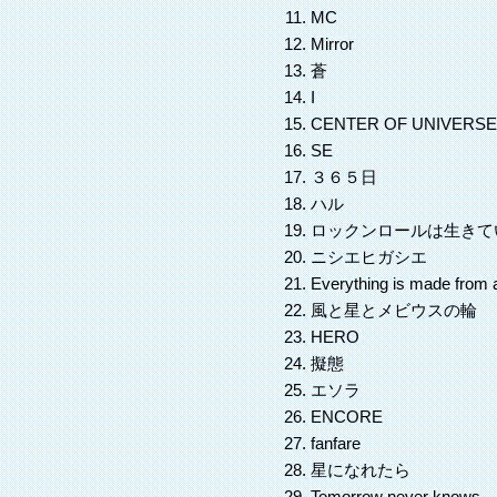
MC
Mirror
蒼
I
CENTER OF UNIVER
SE
３６５日
ハル
ロックンロールは生き
ニシエヒガシエ
Everything is made fro
風と星とメビウスの輪
HERO
擬態
エソラ
ENCORE
fanfare
星になれたら
Tomorrow never knows