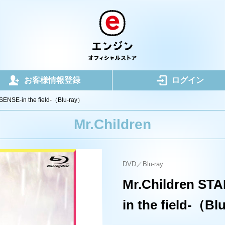
お客様情報登録
ログイン
ENSE-in the field-（Blu-ray）
Mr.Children
DVD／Blu-ray
Mr.Children ST
in the field-（Bl