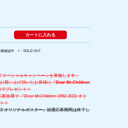
確認中 ×：SOLD OUT
してスペシャルキャンペーンを実施します。
をお買い上げ頂いたお客様に『
Dear Mr.Children
着でプレゼント！
『Dear Mr.Children 1992-2022 オリ
ト！
1992-2022 オリジナルポスター』抽選応募期間は終了し